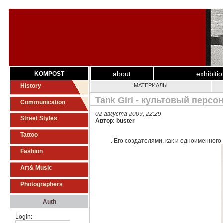
about
exhibiti
KOMPOST
History
МАТЕРИАЛЫ
Tank Girl - культовый персо
Communication
02 августа 2009, 22:29
Street Styles
Автор: buster
Tattoo
. Его создателями, как и одноименного
Fashion
Art& Music
Photographers
Auth
Login: