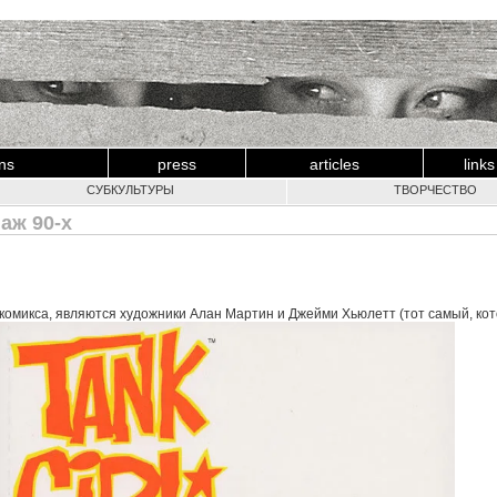
ons
press
articles
links
СУБКУЛЬТУРЫ
ТВОРЧЕСТВО
наж 90-х
 комикса, являются художники Алан Мартин и Джейми Хьюлетт (тот самый, кото