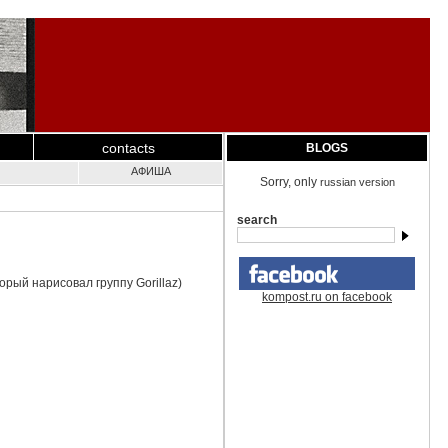
contacts
BLOGS
АФИША
Sorry, only
russian version
search
рый нарисовал группу Gorillaz)
kompost.ru on facebook