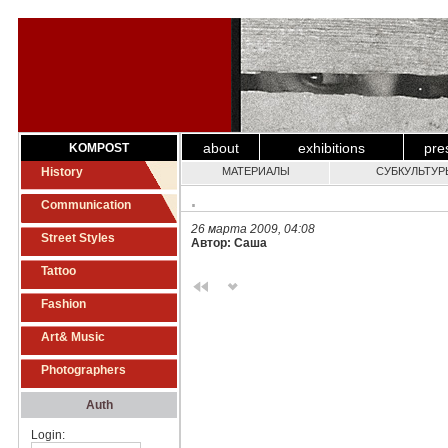
about
exhibitions
pre
KOMPOST
History
МАТЕРИАЛЫ
СУБКУЛЬТУР
.
Communication
26 марта 2009, 04:08
Street Styles
Автор: Саша
Tattoo
Fashion
Art& Music
Photographers
Auth
Login: