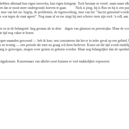
e hebben allemaal hun eigen toesovka, hun eigen kringetje. Toch bestaan ze vreed- zaam naast el
pen dat ze nooit meer ondergronds hoeven te gaan.
Nick is jong, hij is Rus en hij is een p
d, moe van het on- begrip, de problemen, de tegenwerkmg, moe van het ’’fascist genoemd worden
les wat tegen de staat ageert”. Nog maar af en toe zingt hij met schorre stem zijn rock ’n roll, aa
en zo in de belangstel- ling gestaan als in deze
dagen van glasnost en pe­restrojka. Maar de wo
te tijd nog vaker te horen.
gen maanden gewoond — heb ik kun- nen constateren dat het er in ieder geval op een gebied, het 
en en twintig — een periode die men nu graag wil doen herleven. Kunst uit die tijd wordt eindel
 lang is gezwegen, mogen weer gezien en gelezen worden. Maar nog belangrijker dan de openheid
n bijgekomen. Kunstenaars van allerlei soort kunnen er veel makkelijker exposeren