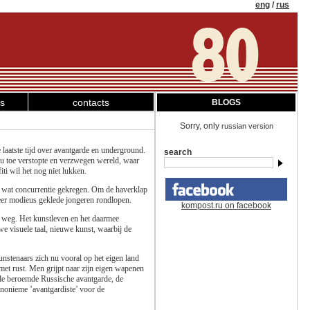
eng
/
rus
ks
contacts
BLOGS
Sorry, only
russian version
laatste tijd over avantgarde en underground.
search
 nu toe verstopte en verzwegen wereld, waar
ti wil het nog niet lukken.
l wat concurrentie gekregen. Om de haverklap
 zeer modieus geklede jongeren rondlopen.
kompost.ru on facebook
 weg. Het kunstleven en het daarmee
e visuele taal, nieuwe kunst, waarbij de
unstenaars zich nu vooral op het eigen land
met rust. Men grijpt naar zijn eigen wapenen
 de beroemde Russische avantgarde, de
 anonieme ’avantgardiste’ voor de