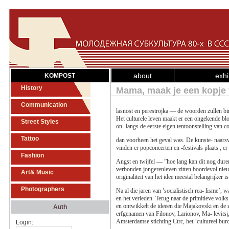
about
exhi
KOMPOST
History
Mama, maak je een kopje t
Communication
lasnost en perestrojka — de woorden zullen bi
Het culturele leven maakt er een ongekende blo
Street Styles
on- langs de eerste eigen tentoonstelling van 
Tattoo
dan voorheen het geval was. De kunste- naarsv
vinden er popconcerten en -festivals plaats , e
Fashion
Angst en twijfel — ”hoe lang kan dit nog dur
verbonden jongerenleven zitten boordevol nieuw
Art& Music
originaliteit van het idee meestal belangrijker 
Photographers
Na al die jaren van ’socialistisch rea- lisme’
en het verleden. Terug naar de primitieve volk
en ontwikkelt de ideeen die Majakovski en de 
Auth
erfgenamen van Filonov, Larionov, Ma- levitsj,
Amsterdamse stichting Ctrc, het ’cultureel bur
Login: