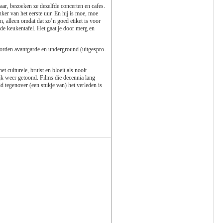
kaar, bezoeken ze dezelfde concerten en cafes.
unker van het eerste uur. En hij is moe, moe
, alleen omdat dat zo’n goed etiket is voor
n de keukentafel. Het gaat je door merg en
or­den avantgarde en underground (uitgespro-
culturele, bruist en bloeit als nooit
ijk weer getoond. Films die decennia lang
 tegenover (een stukje van) het verleden is