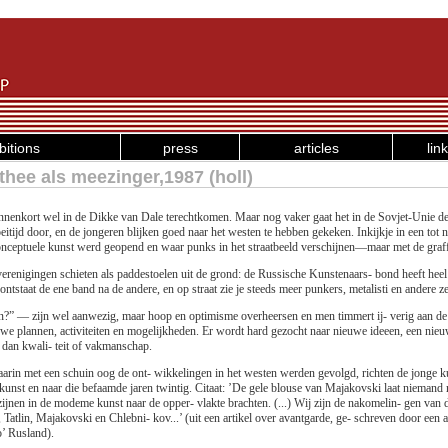
bitions
press
articles
lin
hee als meezinger,1987 (holl)
nnenkort wel in de Dikke van Dale terechtkomen. Maar nog vaker gaat het in de Sovjet-Unie de 
eitijd door, en de jongeren blijken goed naar het westen te hebben gekeken. Inkijkje in een tot
conceptuele kunst werd geopend en waar punks in het straatbeeld verschijnen—maar met de graffi
erenigingen schieten als paddestoelen uit de grond: de Russische Kunstenaars- bond heeft hee
r ontstaat de ene band na de andere, en op straat zie je steeds meer punkers, metalisti en andere
en?” — zijn wel aanwezig, maar hoop en optimisme overheersen en men timmert ij- verig aan de
e plannen, activiteiten en mogelijkheden. Er wordt hard gezocht naar nieuwe ideeen, een nieuw
is dan kwali- teit of vakmanschap.
, waarin met een schuin oog de ont- wikkelingen in het westen werden gevolgd, richten de jonge k
skunst en naar die befaamde jaren twintig. Citaat: ’De gele blouse van Majakovski laat niemand 
zijnen in de modeme kunst naar de opper- vlakte brachten. (...) Wij zijn de nakomelin- gen van
 Tatlin, Majakovski en Chlebni- kov...’ (uit een artikel over avantgarde, ge- schreven door een
o’ Rusland).