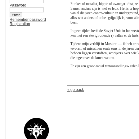
Punker of metalist, hippie of avantgar- dist, z
Password:
Samen anders zijn is wel zo leuk. Het is te ho
van al die jaren contra-cultuur en under­groun
alles wat anders of onbe- grijpelijk is, voor al
Remember password
been.
Registration
In geen tijden heeft de Sovjet-Unie in het wes­t
ken met een stevig rollende r) vallen er de laats
Tijdens mijn verblijf in Moskou — ik heb er ne
tevoren, of misschien zoals eens in de jaren ti
hebben liggen verstoffen, schrijvers over wie
die tegen­over de kunst van nu.
Er zijn een groot aantal tentoonstellings- zale
« go back